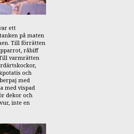
ar ett
 tanken på maten
en. Till förrätten
pparrot, råbiff
Till varmrätten
ordärtskockor,
kpotatis och
rberpaj med
ka med vispad
ör dekor och
ur, inte en