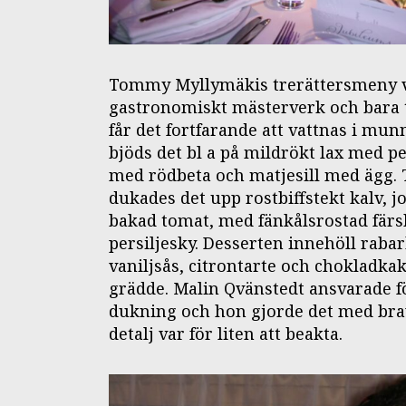
Tommy Myllymäkis trerättersmeny v
gastronomiskt mästerverk och bara
får det fortfarande att vattnas i munn
bjöds det bl a på mildrökt lax med pe
med rödbeta och matjesill med ägg. 
dukades det upp rostbiffstekt kalv, j
bakad tomat, med fänkålsrostad färs
persiljesky. Desserten innehöll raba
vaniljsås, citrontarte och chokladka
grädde. Malin Qvänstedt ansvarade f
dukning och hon gjorde det med brav
detalj var för liten att beakta.