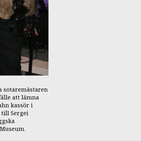
ta sotaremästaren
fälle att lämna
ahn kassör i
till Sergei
uggska
s Museum.