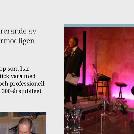
ebrerande av
förmodligen
lrop som har
i fick vara med
och professionell
 300-årsjubileet