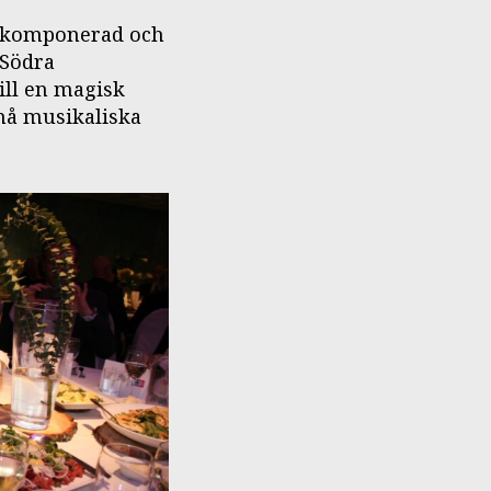
älkomponerad och
 Södra
ill en magisk
å musikaliska