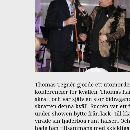
Thomas Tegnér gjorde ett utomorden
konferencier för kvällen. Thomas har 
skratt och var själv en stor bidragand
skratten denna kväll. Succén var ett
under showen bytte från lack- till k
virade sin fjäderboa runt halsen. Och
hade han tillsammans med skickliga