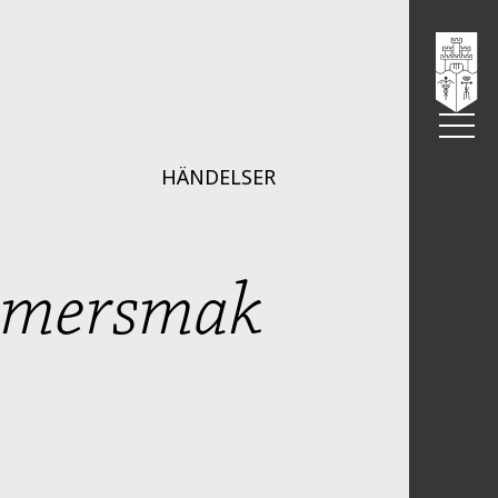
HÄNDELSER
HISTORIK
v mersmak
OM OSS
STIPENDI
UNDERST