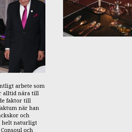
tligt arbete som
alltid nära till
e faktor till
 faktum när han
lackskor och
 helt naturligt
 Consoul och