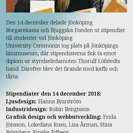
HÄNDELSER
Den 14 december delade Jönköping
Borgarekassa och Bjuggska Fonden ut stipendier
till studenter vid Jönköping
University. Ceremonin tog plats på Jönköpings
länsmuseum, där stipendiaterna fick ta emot
diplom ur styrelseledamoten Thorulf Löfstedts
hand. Därefter blev det firande med kaffe och
tårta.
Stipendiater den 14 december 2018:
Ljusdesign:
Hanna Bjurström
Industridesign:
Robin Bengtsson
Grafisk design och webbutveckling:
Frida
Jönsson, Lokedana Rusu, Lisa Årman, Stina
Björnberg, Emelie Edberg