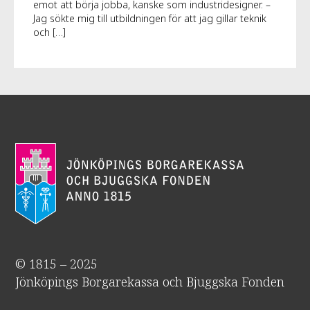
emot att börja jobba, kanske som industridesigner. –
Jag sökte mig till utbildningen för att jag gillar teknik
och […]
© 1815 – 2025
Jönköpings Borgarekassa och Bjuggska Fonden