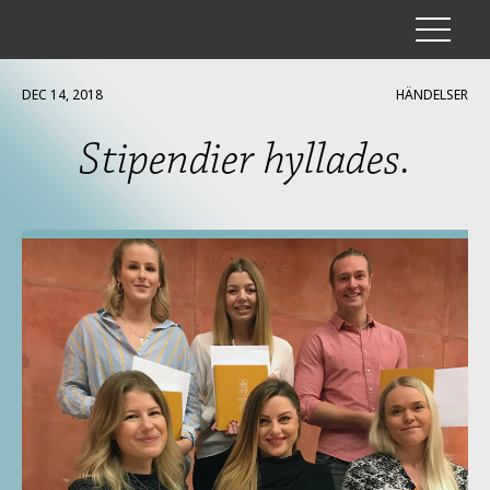
DEC 14, 2018
HÄNDELSER
Stipendier hyllades.
HISTORIK
OM OSS
STIPENDIER
UNDERSTÖD