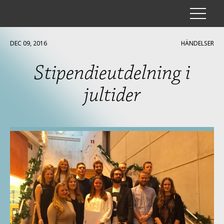
DEC 09, 2016
HÄNDELSER
Stipendieutdelning i
HISTORIK
jultider
OM OSS
STIPENDIER
UNDERSTÖD